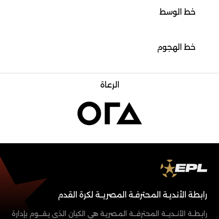
خط الوسط
خط الهجوم
الرعاة
رابطة الأنديـة المحترفـة المصريــة لكرة القدم
رابـطــة الأنــديـــة المحترفـــة المـصريـة هي الكيان الذي يـقــــوم بإدارة