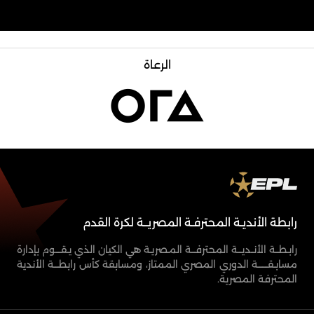
الرعاة
رابطة الأنديـة المحترفـة المصريــة لكرة القدم
رابـطــة الأنــديـــة المحترفـــة المـصريـة هي الكيان الذي يـقــــوم بإدارة
مسابـقـــــــة الدوري المصري الممتاز، ومسابقة كأس رابطـــة الأندية
المحترفة المصرية.