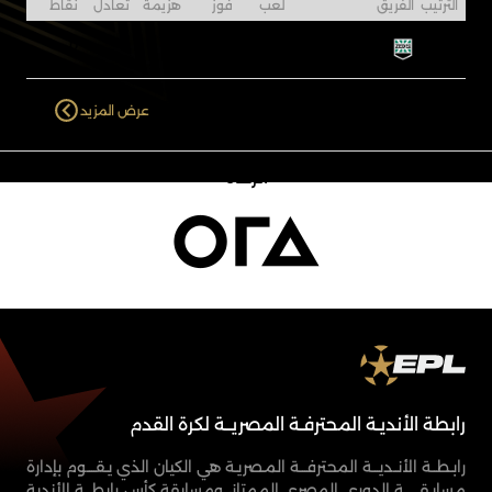
الترتيب
الفريق
لعب
فوز
هزيمة
تعادل
نقاط
0
0
0
0
0
5
زد
عرض المزيد
الرعاة
رابطة الأنديـة المحترفـة المصريــة لكرة القدم
رابـطــة الأنــديـــة المحترفـــة المـصريـة هي الكيان الذي يـقــــوم بإدارة
مسابـقـــــــة الدوري المصري الممتاز، ومسابقة كأس رابطـــة الأندية