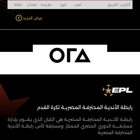
الترتيب
الفريق
لعب
فوز
هزيمة
تعادل
نقاط
عرض المزيد
الرعاة
رابطة الأنديـة المحترفـة المصريــة لكرة القدم
رابـطــة الأنــديـــة المحترفـــة المـصريـة هي الكيان الذي يـقــــوم بإدارة
مسابـقـــــــة الدوري المصري الممتاز، ومسابقة كأس رابطـــة الأندية
المحترفة المصرية.