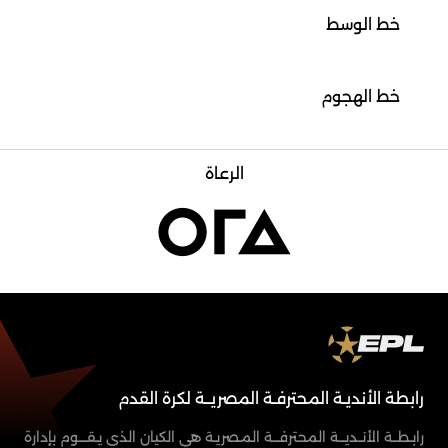
خط الوسط
خط الهجوم
الرعاة
رابطة الأنديـة المحترفـة المصريــة لكرة القدم
رابـطــة الأنــديـــة المحترفـــة المـصريـة هي الكيان الذي يـقــــوم بإدارة