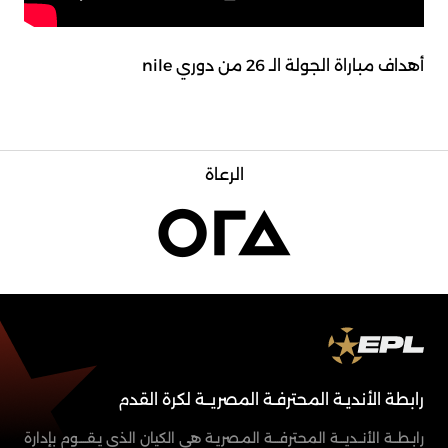
أهداف مباراة الجولة الـ 26 من دوري nile
الرعاة
رابطة الأنديـة المحترفـة المصريــة لكرة القدم
رابـطــة الأنــديـــة المحترفـــة المـصريـة هي الكيان الذي يـقــــوم بإدارة