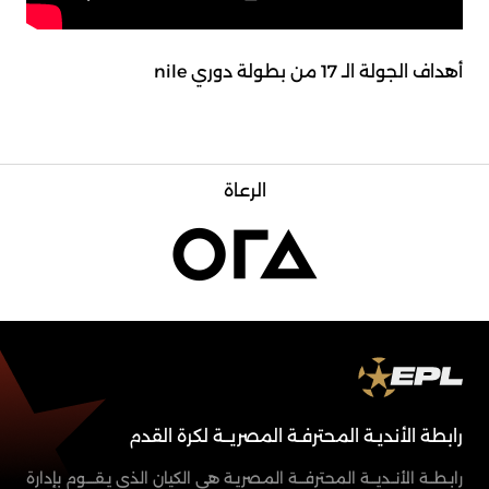
أهداف الجولة الـ 17 من بطولة دوري nile
الرعاة
رابطة الأنديـة المحترفـة المصريــة لكرة القدم
رابـطــة الأنــديـــة المحترفـــة المـصريـة هي الكيان الذي يـقــــوم بإدارة