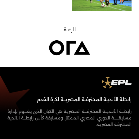
الرعاة
رابطة الأنديـة المحترفـة المصريــة لكرة القدم
رابـطــة الأنــديـــة المحترفـــة المـصريـة هي الكيان الذي يـقــــوم بإدارة
مسابـقـــــــة الدوري المصري الممتاز، ومسابقة كأس رابطـــة الأندية
المحترفة المصرية.